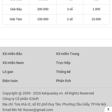
Giải Bảy
200.000
3 số
1.000
Giải Tám
100.000
2 số
10.000
XS miền Bắc
XS miền Trung
XS miền Nam
Trực tiếp
Lô gan
Thống kê
Điện toán
Phân tích
Copyright @ 2009 - 2026 ketquaday.vn. All Rights Reserved
Công ty Cổ phần ICSoft
Địa chỉ: Toà nhà IC, số 82 phố Duy Tân, Phường Cầu Giấy, TP.Hà Nội
X
Email liên hệ: tkxoso@gmail.com