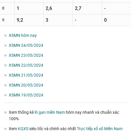
1
2,6
2,7
-
8
9,2
3
-
0
9
XSMN hôm nay
XSMN 24/05/2024
XSMN 23/05/2024
XSMN 22/05/2024
XSMN 21/05/2024
XSMN 20/05/2024
XSMN 19/05/2024
Xem thống kê
lô gan miền Nam
hôm nay nhanh và chuẩn xác
100%
Xem
KQXS
siêu tốc và chính xác nhất
Trực tiếp xổ số Miền Nam