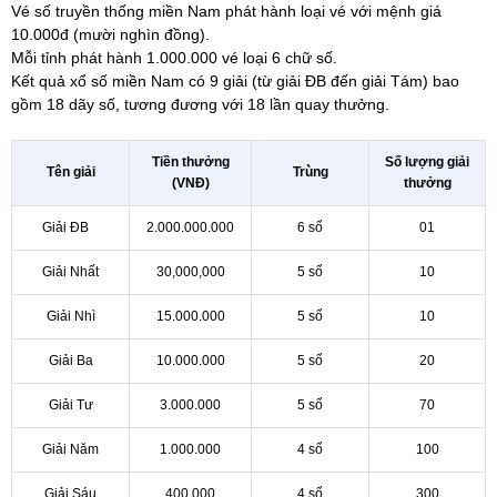
Vé số truyền thống miền Nam phát hành loại vé với mệnh giá
10.000đ (mười nghìn đồng).
Mỗi tỉnh phát hành 1.000.000 vé loại 6 chữ số.
Kết quả xổ số miền Nam có 9 giải (từ giải ĐB đến giải Tám) bao
gồm 18 dãy số, tương đương với 18 lần quay thưởng.
Tiền thưởng
Số lượng giải
Tên giải
Trùng
(VNĐ)
thưởng
Giải ĐB
2.000.000.000
6 số
01
Giải Nhất
30,000,000
5 số
10
Giải Nhì
15.000.000
5 số
10
Giải Ba
10.000.000
5 số
20
Giải Tư
3.000.000
5 số
70
Giải Năm
1.000.000
4 số
100
Giải Sáu
400.000
4 số
300