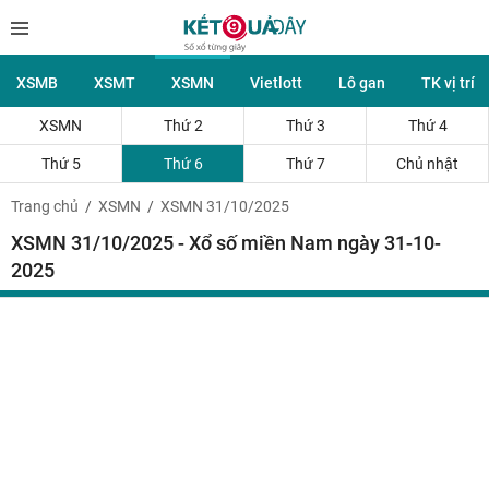
XSMB
XSMT
XSMN
Vietlott
Lô gan
TK vị trí
XSMN
Thứ 2
Thứ 3
Thứ 4
Thứ 5
Thứ 6
Thứ 7
Chủ nhật
Trang chủ
XSMN
XSMN 31/10/2025
XSMN 31/10/2025 - Xổ số miền Nam ngày 31-10-
2025