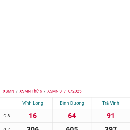
XSMN
XSMN Thứ 6
XSMN 31/10/2025
Vĩnh Long
Bình Dương
Trà Vinh
16
64
91
G.8
306
605
397
G.7