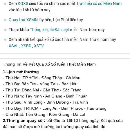
Xem
KQXS
siêu tốc và chính xác nhất
Trực tiếp xổ số Miền Nam
vào lúc 16h10 hôm nay
Quay thử XSMN
lấy hên, Lộc Phát liền tay
Tham khảo
Thống kê giải Đặc biệt
miền Nam hôm nay
Xem nhanh kết quả xổ sổ các tỉnh miền Nam Thứ 6 hôm nay
XSVL
,
XSBD
,
XSTV
Thông Tin Về Kết Quả Xổ Số Kiến Thiết Miền Nam
1.Lịch mở thưởng
- Thứ Hai: TP.HCM - Đồng Tháp - Cà Mau
- Thứ Ba: Bến Tre - Vũng Tàu - Bạc Liêu
- Thứ Tư: Đồng Nai - Cần Thơ - Sóc Trăng
- Thứ Năm: Tây Ninh - An Giang - Bình Thuận
- Thứ Sáu: Vĩnh Long - Bình Dương - Trà Vinh
- Thứ Bảy: TP.HCM - Long An - Bình Phước - Hậu Giang
- Chủ Nhật: Tiền Giang - Kiên Giang - Đà Lạt
2.Thời gian quay số :
bắt đầu từ 16h10 hàng ngày. Kết quả của
đài nào sẽ được mở thưởng tại trường quay của tỉnh đó.