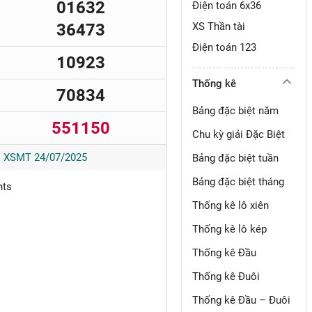
01632
Điện toán 6x36
36473
XS Thần tài
Điện toán 123
10923
Thống kê
70834
Bảng đặc biệt năm
551150
Chu kỳ giải Đặc Biệt
XSMT 24/07/2025
Bảng đặc biệt tuần
Bảng đặc biệt tháng
nts
Thống kê lô xiên
Thống kê lô kép
Thống kê Đầu
Thống kê Đuôi
Thống kê Đầu – Đuôi