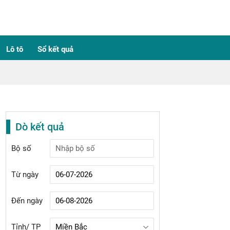
Lô tô
Sổ kết quả
Dò kết quả
Bộ số
Từ ngày
Đến ngày
Tỉnh/ TP