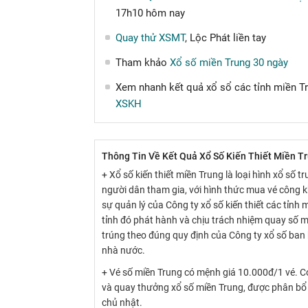
17h10 hôm nay
Quay thử XSMT
, Lộc Phát liền tay
Tham khảo
Xổ số miền Trung 30 ngày
Xem nhanh kết quả xổ sổ các tỉnh miền 
XSKH
Thông Tin Về Kết Quả Xổ Số Kiến Thiết Miền T
+ Xổ số kiến thiết miền Trung là loại hình xổ số
người dân tham gia, với hình thức mua vé công k
sự quản lý của Công ty xổ số kiến thiết các tỉnh 
tỉnh đó phát hành và chịu trách nhiệm quay số m
trúng theo đúng quy định của Công ty xổ số ban
nhà nước.
+ Vé số miền Trung có mệnh giá 10.000đ/1 vé. C
và quay thưởng xổ số miền Trung, được phân bổ 
chủ nhật.