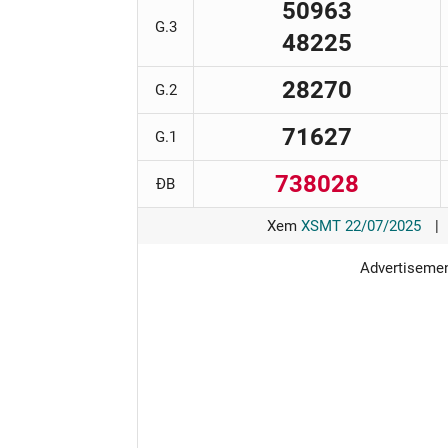
50963
G.3
48225
28270
G.2
71627
G.1
738028
ĐB
Xem
XSMT 22/07/2025
|
Advertiseme