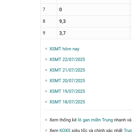
7
0
8
9,3
9
3,7
XSMT hôm nay
XSMT 22/07/2025
XSMT 21/07/2025
XSMT 20/07/2025
XSMT 19/07/2025
XSMT 18/07/2025
Xem thống kê
lô gan miền Trung
nhanh và
Xem
KQXS
siêu tốc và chính xác nhất
Trực