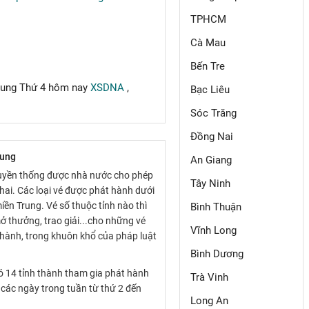
TPHCM
Cà Mau
Bến Tre
Trung Thứ 4 hôm nay
XSDNA
,
Bạc Liêu
Sóc Trăng
Đồng Nai
rung
An Giang
 truyền thống được nhà nước cho phép
Tây Ninh
hai. Các loại vé được phát hành dưới
miền Trung. Vé số thuộc tỉnh nào thì
Bình Thuận
ở thưởng, trao giải...cho những vé
Vĩnh Long
 hành, trong khuôn khổ của pháp luật
Bình Dương
ó 14 tỉnh thành tham gia phát hành
Trà Vinh
các ngày trong tuần từ thứ 2 đến
Long An