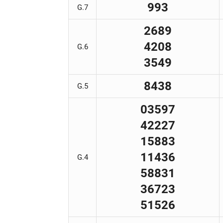
993
G.7
2689
4208
G.6
3549
8438
G.5
03597
42227
15883
11436
G.4
58831
36723
51526