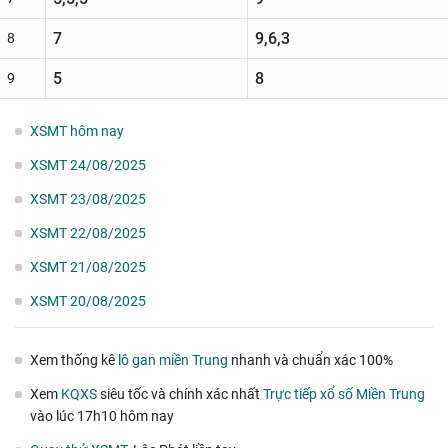
7
9,6,3
8
5
8
9
XSMT hôm nay
XSMT 24/08/2025
XSMT 23/08/2025
XSMT 22/08/2025
XSMT 21/08/2025
XSMT 20/08/2025
Xem thống kê
lô gan miền Trung
nhanh và chuẩn xác 100%
Xem
KQXS
siêu tốc và chính xác nhất
Trực tiếp xổ số Miền Trung
vào lúc 17h10 hôm nay