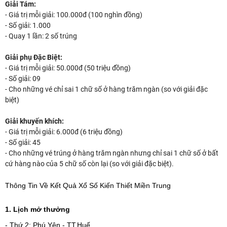
Giải Tám:
- Giá trị mỗi giải: 100.000đ (100 nghìn đồng)
- Số giải: 1.000
- Quay 1 lần: 2 số trúng
Giải phụ Đặc Biệt:
- Giá trị mỗi giải: 50.000đ (50 triệu đồng)
- Số giải: 09
- Cho những vé chỉ sai 1 chữ số ở hàng trăm ngàn (so với giải đặc
biệt)
Giải khuyến khích:
- Giá trị mỗi giải: 6.000đ (6 triệu đồng)
- Số giải: 45
- Cho những vé trúng ở hàng trăm ngàn nhưng chỉ sai 1 chữ số ở bất
cứ hàng nào của 5 chữ số còn lại (so với giải đặc biệt).
Thông Tin Về Kết Quả Xổ Số Kiến Thiết Miền Trung
1. Lịch mở thưởng
- Thứ 2: Phú Yên - TT.Huế