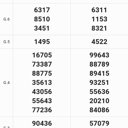
6317
6311
8510
1153
G.6
3451
8321
1495
4522
G.5
16705
99643
73387
88789
88775
89415
35613
93251
G.4
43056
55636
55643
20210
77236
84086
90436
57079