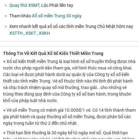
Quay thử XSMT
, Lộc Phát liền tay
Tham khảo
Xổ số miền Trung 30 ngày
Xem nhanh kết quả xổ sổ các tỉnh miền Trung Chủ Nhật hôm nay
XSTTH
,
XSKT
,
XSKH
Thông Tin Về Kết Quả Xổ Số Kiến Thiết Miền Trung
+ Xổ số kiến thiết miền Trung là loại hình xổ số truyền thống được nhà
nước cho phép người dân tham gia, với hình thức mua vé công khai.
Các loại vé được phát hành dưới sự quản lý của Công ty xổ số kiến
thiết các tỉnh miền Trung. Vé số thuộc tỉnh nào thì tỉnh đó phát hành
và chịu trách nhiệm quay số mở thưởng, trao giải...cho những vé
trúng theo đúng quy định của Công ty xổ số ban hành, trong khuôn
khổ của pháp luật nhà nước.
+ Vé số miền Trung có mệnh giá 10.000đ/1 vé. Có 14 tỉnh thành tham
gia phát hành và quay thưởng xổ số miền Trung, được phân bổ các
ngày trong tuần từ thứ 2 đến chủ nhật.
+ Thời hạn lĩnh thưởng là 30 ngày kể từ ngày mở số. Quá thời hạn