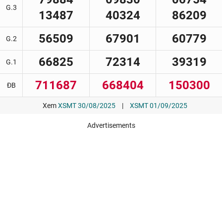
G.3
13487
40324
86209
56509
67901
60779
G.2
66825
72314
39319
G.1
711687
668404
150300
ĐB
Xem
XSMT 30/08/2025
|
XSMT 01/09/2025
Advertisements