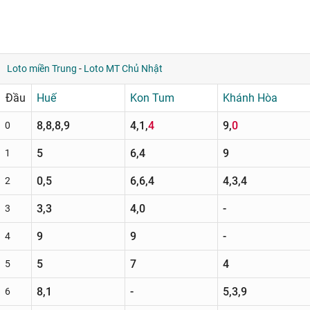
Loto miền Trung
-
Loto MT Chủ Nhật
Đầu
Huế
Kon Tum
Khánh Hòa
8,8,8,9
4,1,
4
9,
0
0
5
6,4
9
1
0,5
6,6,4
4,3,4
2
3,3
4,0
-
3
9
9
-
4
5
7
4
5
8,1
-
5,3,9
6