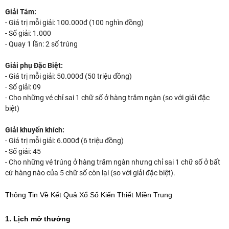
Giải Tám:
- Giá trị mỗi giải: 100.000đ (100 nghìn đồng)
- Số giải: 1.000
- Quay 1 lần: 2 số trúng
Giải phụ Đặc Biệt:
- Giá trị mỗi giải: 50.000đ (50 triệu đồng)
- Số giải: 09
- Cho những vé chỉ sai 1 chữ số ở hàng trăm ngàn (so với giải đặc
biệt)
Giải khuyến khích:
- Giá trị mỗi giải: 6.000đ (6 triệu đồng)
- Số giải: 45
- Cho những vé trúng ở hàng trăm ngàn nhưng chỉ sai 1 chữ số ở bất
cứ hàng nào của 5 chữ số còn lại (so với giải đặc biệt).
Thông Tin Về Kết Quả Xổ Số Kiến Thiết Miền Trung
1. Lịch mở thưởng