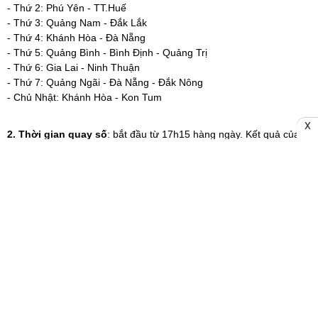
- Thứ 2: Phú Yên - TT.Huế
- Thứ 3: Quảng Nam - Đắk Lắk
- Thứ 4: Khánh Hòa - Đà Nẵng
- Thứ 5: Quảng Bình - Bình Định - Quảng Trị
- Thứ 6: Gia Lai - Ninh Thuận
- Thứ 7: Quảng Ngãi - Đà Nẵng - Đắk Nông
- Chủ Nhật: Khánh Hòa - Kon Tum
X
2. Thời gian quay số
: bắt đầu từ 17h15 hàng ngày. Kết quả của
đài nào sẽ được mở thưởng tại trường quay của tỉnh đó.
XS miền Bắc
XS miền Trung
XS miền Nam
Trực tiếp
Lô gan
Thống kê