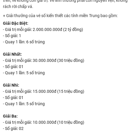
trên, vé không còn giá trị. Vé lĩnh thưởng phải còn nguyên vẹn, không
rách rời chấp vá.
+ Giải thưởng của vé số kiến thiết các tỉnh miền Trung bao gồm:
Giải Đặc Biệt:
- Giá trị mỗi giải: 2.000.000.000đ (2 tỷ đồng)
- Số giải: 1
- Quay 1 lần: 6 số trúng
Giải Nhất:
- Giá trị mỗi giải: 30.000.000đ (30 triệu đồng)
- Số giải: 01
- Quay 1 lần: 5 số trúng
Giải Nhì:
- Giá trị mỗi giải: 15.000.000đ (15 triệu đồng)
- Số giải: 01
- Quay 1 lần: 5 số trúng
Giải Ba:
- Giá trị mỗi giải: 10.000.000đ (10 triệu đồng)
- Số giải: 02