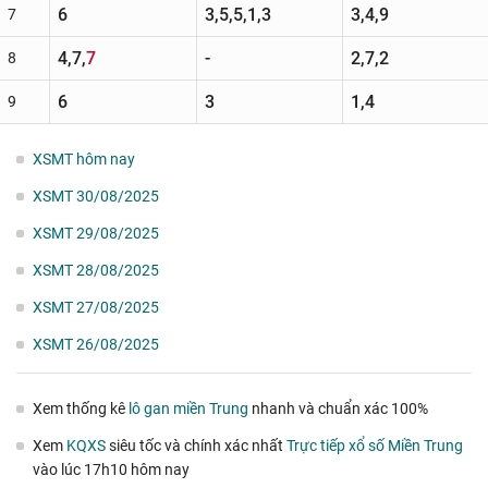
6
3,5,5,1,3
3,4,9
7
4,7,
7
-
2,7,2
8
6
3
1,4
9
XSMT hôm nay
XSMT 30/08/2025
XSMT 29/08/2025
XSMT 28/08/2025
XSMT 27/08/2025
XSMT 26/08/2025
Xem thống kê
lô gan miền Trung
nhanh và chuẩn xác 100%
Xem
KQXS
siêu tốc và chính xác nhất
Trực tiếp xổ số Miền Trung
vào lúc 17h10 hôm nay