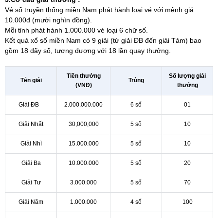
Vé số truyền thống miền Nam phát hành loại vé với mệnh giá
10.000đ (mười nghìn đồng).
Mỗi tỉnh phát hành 1.000.000 vé loại 6 chữ số.
Kết quả xổ số miền Nam có 9 giải (từ giải ĐB đến giải Tám) bao
gồm 18 dãy số, tương đương với 18 lần quay thưởng.
Tiền thưởng
Số lượng giải
Tên giải
Trùng
(VNĐ)
thưởng
Giải ĐB
2.000.000.000
6 số
01
Giải Nhất
30,000,000
5 số
10
Giải Nhì
15.000.000
5 số
10
Giải Ba
10.000.000
5 số
20
Giải Tư
3.000.000
5 số
70
Giải Năm
1.000.000
4 số
100