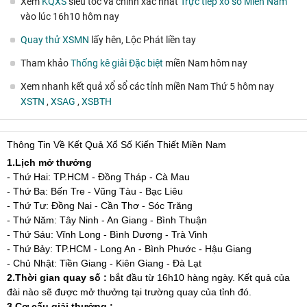
Xem
KQXS
siêu tốc và chính xác nhất
Trực tiếp xổ số Miền Nam
vào lúc 16h10 hôm nay
Quay thử XSMN
lấy hên, Lộc Phát liền tay
Tham khảo
Thống kê giải Đặc biệt
miền Nam hôm nay
Xem nhanh kết quả xổ sổ các tỉnh miền Nam Thứ 5 hôm nay
XSTN
,
XSAG
,
XSBTH
Thông Tin Về Kết Quả Xổ Số Kiến Thiết Miền Nam
1.Lịch mở thưởng
- Thứ Hai: TP.HCM - Đồng Tháp - Cà Mau
- Thứ Ba: Bến Tre - Vũng Tàu - Bạc Liêu
- Thứ Tư: Đồng Nai - Cần Thơ - Sóc Trăng
- Thứ Năm: Tây Ninh - An Giang - Bình Thuận
- Thứ Sáu: Vĩnh Long - Bình Dương - Trà Vinh
- Thứ Bảy: TP.HCM - Long An - Bình Phước - Hậu Giang
- Chủ Nhật: Tiền Giang - Kiên Giang - Đà Lạt
2.Thời gian quay số :
bắt đầu từ 16h10 hàng ngày. Kết quả của
đài nào sẽ được mở thưởng tại trường quay của tỉnh đó.
3.Cơ cấu giải thưởng :