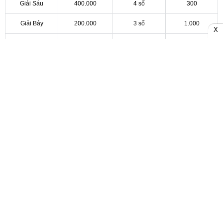
Giải Sáu
400.000
4 số
300
Giải Bảy
200.000
3 số
1.000
X
Giải Tám
100.000
2 số
10.000
XS miền Bắc
XS miền Trung
XS miền Nam
Trực tiếp
Lô gan
Thống kê
Điện toán
Phân tích
Copyright @ 2009 - 2026 ketquaday.vn. All Rights Reserved
Công ty Cổ phần ICSoft
Địa chỉ: Toà nhà IC, số 82 phố Duy Tân, Phường Cầu Giấy, TP.Hà Nội