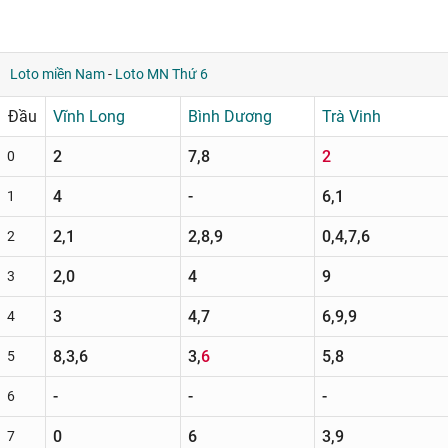
Loto miền Nam
-
Loto MN Thứ 6
Đầu
Vĩnh Long
Bình Dương
Trà Vinh
2
7,8
2
0
4
-
6,1
1
2,1
2,8,9
0,4,7,6
2
2,0
4
9
3
3
4,7
6,9,9
4
8,3,6
3,
6
5,8
5
-
-
-
6
0
6
3,9
7