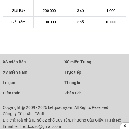
Giải Bảy
200.000
3 số
1.000
Giải Tám
100.000
2 số
10.000
XS miền Bắc
XS miền Trung
XS miền Nam
Trực tiếp
Lô gan
Thống kê
Điện toán
Phân tích
Copyright @ 2009 - 2026 ketquaday.vn. All Rights Reserved
Công ty Cổ phần ICSoft
Địa chỉ: Toà nhà IC, số 82 phố Duy Tân, Phường Cầu Giấy, TP.Hà Nội
X
Email liên hệ: tkxoso@gmail.com