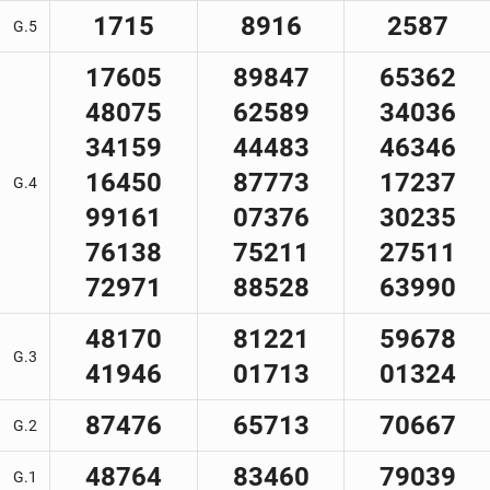
1715
8916
2587
G.5
17605
89847
65362
48075
62589
34036
34159
44483
46346
16450
87773
17237
G.4
99161
07376
30235
76138
75211
27511
72971
88528
63990
48170
81221
59678
G.3
41946
01713
01324
87476
65713
70667
G.2
48764
83460
79039
G.1