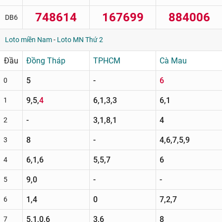
748614
167699
884006
DB6
Loto miền Nam
-
Loto MN Thứ 2
Đầu
Đồng Tháp
TPHCM
Cà Mau
5
-
6
0
9,5,
4
6,1,3,3
6,1
1
-
3,1,8,1
4
2
8
-
4,6,7,5,9
3
6,1,6
5,5,7
6
4
9,0
-
-
5
1,4
0
7,2,7
6
5,1,0,6
3,6
8
7