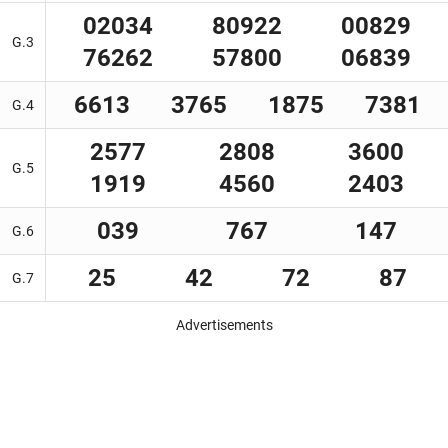
02034
80922
00829
G.3
76262
57800
06839
6613
3765
1875
7381
G.4
2577
2808
3600
G.5
1919
4560
2403
039
767
147
G.6
25
42
72
87
G.7
Advertisements