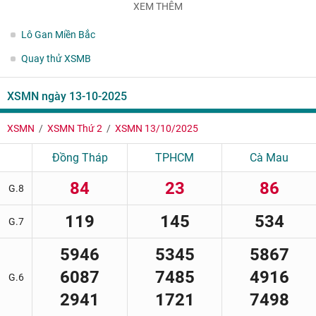
XEM THÊM
Lô Gan Miền Bắc
Quay thử XSMB
XSMN ngày 13-10-2025
XSMN
XSMN Thứ 2
XSMN 13/10/2025
Đồng Tháp
TPHCM
Cà Mau
84
23
86
G.8
119
145
534
G.7
5946
5345
5867
6087
7485
4916
G.6
2941
1721
7498