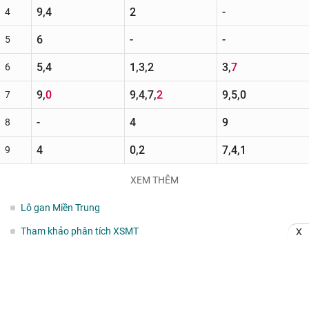
9,4
2
-
4
6
-
-
5
5,4
1,3,2
3,
7
6
9,
0
9,4,7,
2
9,5,0
7
-
4
9
8
4
0,2
7,4,1
9
XEM THÊM
Lô gan Miền Trung
Tham khảo phân tích XSMT
X
Quay thử Miền Trung