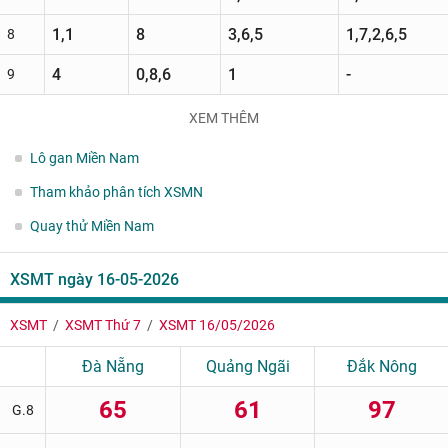
1,1
8
3,6,5
1,7,2,6,5
8
4
0,8,6
1
-
9
XEM THÊM
Lô gan Miền Nam
Tham khảo phân tích XSMN
Quay thử Miền Nam
XSMT ngày 16-05-2026
XSMT
XSMT Thứ 7
XSMT 16/05/2026
Đà Nẵng
Quảng Ngãi
Đắk Nông
65
61
97
G.8