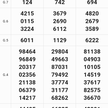
124
742
694
G.7
4215
3679
4820
0115
2690
2679
G.6
3224
6112
3589
6011
1129
6222
G.5
98464
29804
81138
96849
49663
04903
20317
87031
10105
02356
79492
14519
G.4
21138
37774
37617
06379
31177
82575
14217
68262
36670