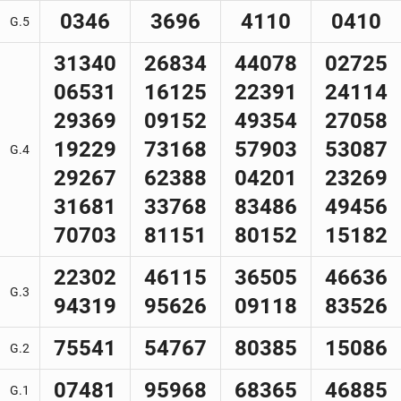
0346
3696
4110
0410
G.5
31340
26834
44078
02725
06531
16125
22391
24114
29369
09152
49354
27058
19229
73168
57903
53087
G.4
29267
62388
04201
23269
31681
33768
83486
49456
70703
81151
80152
15182
22302
46115
36505
46636
G.3
94319
95626
09118
83526
75541
54767
80385
15086
G.2
07481
95968
68365
46885
G.1