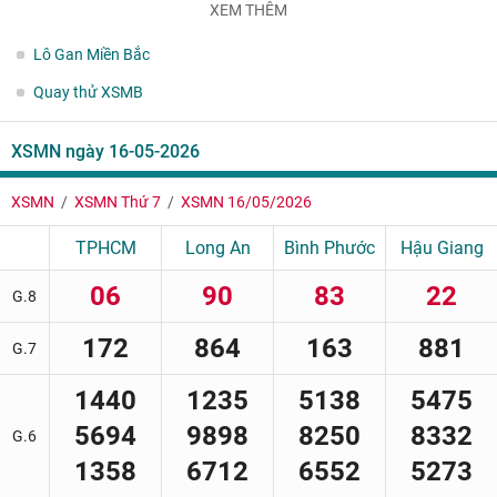
XEM THÊM
Lô Gan Miền Bắc
Quay thử XSMB
XSMN ngày 16-05-2026
XSMN
XSMN Thứ 7
XSMN 16/05/2026
TPHCM
Long An
Bình Phước
Hậu Giang
06
90
83
22
G.8
172
864
163
881
G.7
1440
1235
5138
5475
5694
9898
8250
8332
G.6
1358
6712
6552
5273