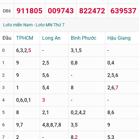
911805
009743
822472
639537
DB6
Loto miền Nam
-
Loto MN Thứ 7
Đầu
TPHCM
Long An
Bình Phước
Hậu Giang
6,3,2,
5
-
3,1,5
-
0
9
2,5
0,8
0,4
1
9
5,6
-
2,5,6
2
1
5,4
8
2,6,
7
3
0,6,0,1
3
-
-
4
8
2,1
0,2,4,2
8,6
5
9,7
4,8,8,7,8
3,5
9
6
2
-
8,
2
5,3
7